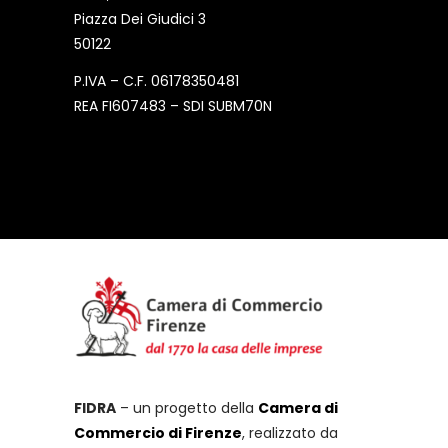
Piazza Dei Giudici 3
50122
P.IVA – C.F. 06178350481
REA FI607483 – SDI SUBM70N
FIDRA
– un progetto della
Camera di
Commercio di Firenze
, realizzato da