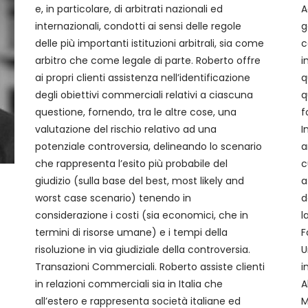
e, in particolare, di arbitrati nazionali ed
Agreement. Roberto ha inoltre partecipato alla
internazionali, condotti ai sensi delle regole
gestione contrattuale di grandi progetti tra cui
delle più importanti istituzioni arbitrali, sia come
contratti chiavi in mano per la costruzione di
arbitro che come legale di parte. Roberto offre
impianti e ha elaborato procedure interne su
ai propri clienti assistenza nell’identificazione
questioni centrali per la gestione dell’impresa
degli obiettivi commerciali relativi a ciascuna
quali document retention, comunicazioni con i
questione, fornendo, tra le altre cose, una
fornitori e con il cliente finale. Investigazioni.
valutazione del rischio relativo ad una
Inoltre, Roberto è esperto nella conduzione di
potenziale controversia, delineando lo scenario
analisi interne per i propri clienti corporate, tra
che rappresenta l’esito più probabile del
cui la responsabilità del datore di lavoro per
giudizio (sulla base del best, most likely and
atti/omissioni dei propri dipendenti ai sensi
worst case scenario) tenendo in
della legge 213/2001, il rispetto delle leggi sul
considerazione i costi (sia economici, che in
lavoro e la tutela della proprietà intellettuale.
termini di risorse umane) e i tempi della
Formazione Ph.D. in Private Comparative Law,
risoluzione in via giudiziale della controversia.
University College of London Laurea Magistrale
Transazioni Commerciali. Roberto assiste clienti
in Giurisprudenza, Università di Firenze
in relazioni commerciali sia in Italia che
Abilitazione Iscritto all’Albo degli Avvocati di
all’estero e rappresenta società italiane ed
M