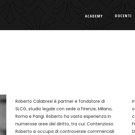
DOCENTI
ACADEMY
Roberto Calabresi è partner e fondatore di
investitori stranieri in fusioni e acquisizioni. Si
SLCG, studio legale con sede a Firenze, Milano,
occupa della negoziazione e redazioni di
Roma e Parigi. Roberto ha vasta esperienza in
contratti, tra cui Sale and Purchase Agreement,
numerose aree del diritto, tra cui: Contenzioso.
Framework Agreement, Supply Agreement,
Roberto si occupa di controversie commerciali
Distribution Agreement and Agency