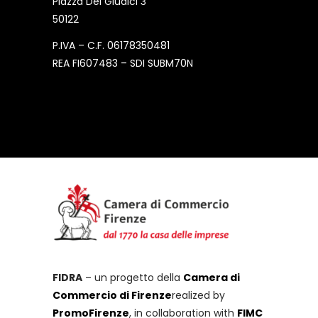
Piazza Dei Giudici 3
50122
P.IVA – C.F. 06178350481
REA FI607483 – SDI SUBM70N
FIDRA
– un progetto della
Camera di
Commercio di Firenze
realized by
PromoFirenze
, in collaboration with
FIMC