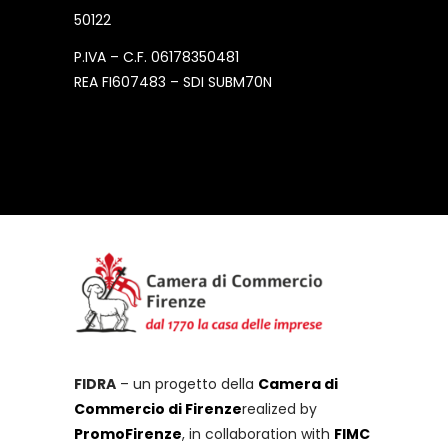
50122
P.IVA – C.F. 06178350481
REA FI607483 – SDI SUBM70N
FIDRA
– un progetto della
Camera di
Commercio di Firenze
realized by
PromoFirenze
, in collaboration with
FIMC